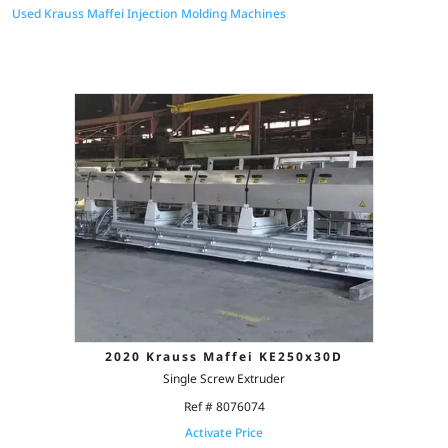
Used Krauss Maffei Injection Molding Machines
2020 Krauss Maffei KE250x30D
Single Screw Extruder
Ref # 8076074
Activate Price