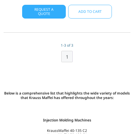
REQUEST A
ADD TO CART
QUOTE
1-3 of 3
1
Below is a comprehensive list that highlights the wide variety of models
that Krauss Maffei has offered throughout the years:
Injection Molding Machines
KraussMaffei 40-135 C2