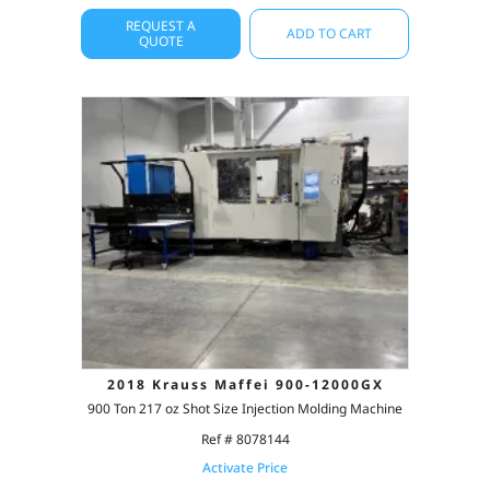
REQUEST A
ADD TO CART
QUOTE
2018 Krauss Maffei 900-12000GX
900 Ton 217 oz Shot Size Injection Molding Machine
Ref # 8078144
Activate Price